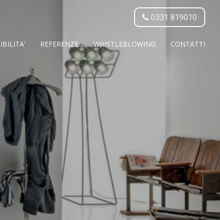
0331 819010
BILITA'
REFERENZE
WHISTLEBLOWING
CONTATTI