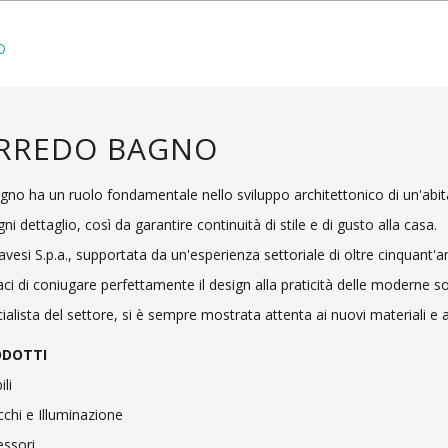
O
RREDO BAGNO
agno ha un ruolo fondamentale nello sviluppo architettonico di un'ab
gni dettaglio, così da garantire continuità di stile e di gusto alla casa.
vesi S.p.a., supportata da un'esperienza settoriale di oltre cinquant'anni
ci di coniugare perfettamente il design alla praticità delle moderne so
ialista del settore, si è sempre mostrata attenta ai nuovi materiali e a
ODOTTI
li
chi e Illuminazione
essori